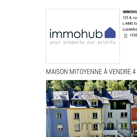
IMMOHU
125 A, ru
L-4440 S
Luxembo
+352
MAISON MITOYENNE
À VENDRE
4