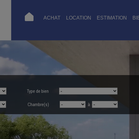
ACHAT
LOCATION
ESTIMATION
BI
Type de bien
Chambre(s)
à