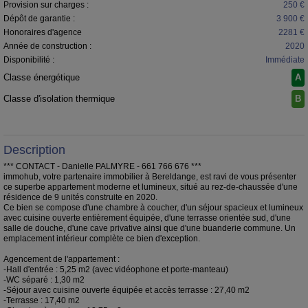
Provision sur charges :
250 €
Dépôt de garantie :
3 900 €
Honoraires d'agence
2281 €
Année de construction :
2020
Disponibilité :
Immédiate
Classe énergétique
A
Classe d'isolation thermique
B
Description
*** CONTACT - Danielle PALMYRE - 661 766 676 ***
immohub, votre partenaire immobilier à Bereldange, est ravi de vous présenter
ce superbe appartement moderne et lumineux, situé au rez-de-chaussée d'une
résidence de 9 unités construite en 2020.
Ce bien se compose d'une chambre à coucher, d'un séjour spacieux et lumineux
avec cuisine ouverte entièrement équipée, d'une terrasse orientée sud, d'une
salle de douche, d'une cave privative ainsi que d'une buanderie commune. Un
emplacement intérieur complète ce bien d'exception.
Agencement de l'appartement :
-Hall d'entrée : 5,25 m2 (avec vidéophone et porte-manteau)
-WC séparé : 1,30 m2
-Séjour avec cuisine ouverte équipée et accès terrasse : 27,40 m2
-Terrasse : 17,40 m2