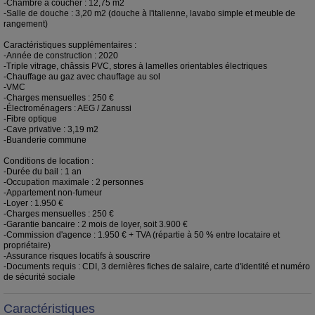
-Chambre à coucher : 12,75 m2
-Salle de douche : 3,20 m2 (douche à l'italienne, lavabo simple et meuble de
rangement)
Caractéristiques supplémentaires :
-Année de construction : 2020
-Triple vitrage, châssis PVC, stores à lamelles orientables électriques
-Chauffage au gaz avec chauffage au sol
-VMC
-Charges mensuelles : 250 €
-Électroménagers : AEG / Zanussi
-Fibre optique
-Cave privative : 3,19 m2
-Buanderie commune
Conditions de location :
-Durée du bail : 1 an
-Occupation maximale : 2 personnes
-Appartement non-fumeur
-Loyer : 1.950 €
-Charges mensuelles : 250 €
-Garantie bancaire : 2 mois de loyer, soit 3.900 €
-Commission d'agence : 1.950 € + TVA (répartie à 50 % entre locataire et
propriétaire)
-Assurance risques locatifs à souscrire
-Documents requis : CDI, 3 dernières fiches de salaire, carte d'identité et numéro
de sécurité sociale
Caractéristiques