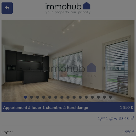
Appartement
à louer
1 chambre à
Bereldange
1 950 €
2
1
1
+/- 53,68 m
Loyer :
1 950 €