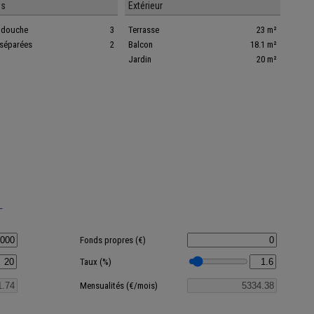
es
Extérieur
e douche
3
Terrasse
23 m²
 séparées
2
Balcon
18.1 m²
Jardin
20 m²
T
Fonds propres (€)
Taux (%)
Mensualités (€/mois)