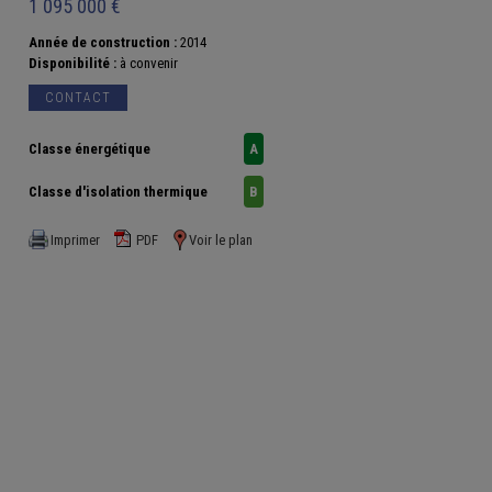
1 095 000 €
Année de construction :
2014
Disponibilité :
à convenir
CONTACT
Classe énergétique
A
Classe d'isolation thermique
B
Imprimer
PDF
Voir le plan