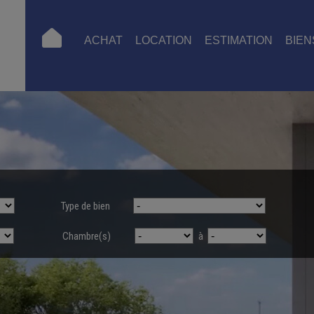
ACHAT
LOCATION
ESTIMATION
BIEN
Type de bien
Chambre(s)
à