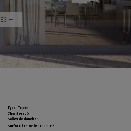
TES ⭢
Type :
Triplex
Chambres :
5
Salles de douche :
3
2
Surface habitable :
+/-180 m