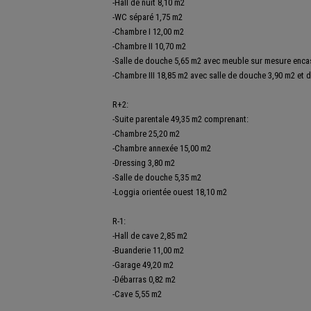
-Hall de nuit 8,10 m2
-WC séparé 1,75 m2
-Chambre I 12,00 m2
-Chambre II 10,70 m2
-Salle de douche 5,65 m2 avec meuble sur mesure enca
-Chambre III 18,85 m2 avec salle de douche 3,90 m2 et 
R+2:
-Suite parentale 49,35 m2 comprenant:
-Chambre 25,20 m2
-Chambre annexée 15,00 m2
-Dressing 3,80 m2
-Salle de douche 5,35 m2
-Loggia orientée ouest 18,10 m2
R-1:
-Hall de cave 2,85 m2
-Buanderie 11,00 m2
-Garage 49,20 m2
-Débarras 0,82 m2
-Cave 5,55 m2