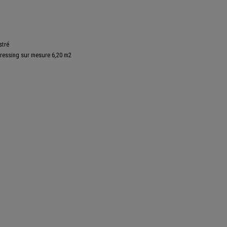
stré
dressing sur mesure 6,20 m2