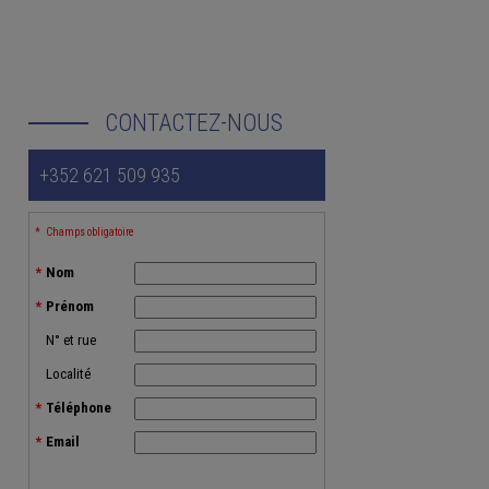
CONTACTEZ-NOUS
+352 621 509 935
Champs obligatoire
Nom
Prénom
N° et rue
Localité
Téléphone
Email