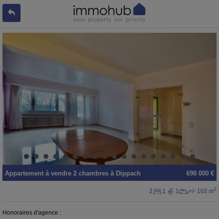
Appartement
à vendre
2 chambres à
Dippach
698 000 €
2
2
1
1
+/- 102 m
Honoraires d'agence :