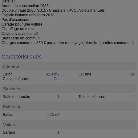
Détails :
Année de construction 1988
Double vitrage 2005 /2015 / Chassis en PVC / Volets manuels
Façade isolante refaite en 2010
Pas d’ascenseur
Garage pour une voiture
Chauffage au mazout
Cave privative 6,5 m2
Buanderie en commun
Charges communes 350 € par année (nettoyage, électricité parties communes)
Caractéristiques
Intérieur
Salon
32.4 m2
Cuisine
Oui
Cuisine séparée
Oui
Sanitaires
Salle de douche
1
Toilette séparée
1
Extérieur
Balcon
4.15 m²
Voiture
Garage
1