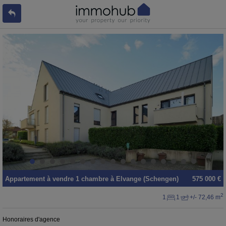
Appartement
à vendre
1 chambre à
Elvange (Schengen)
575 000 €
2
1
1
+/- 72,46 m
Honoraires d'agence