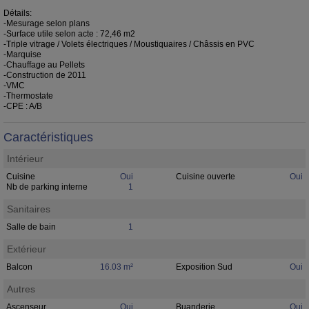
Détails:
-Mesurage selon plans
-Surface utile selon acte : 72,46 m2
-Triple vitrage / Volets électriques / Moustiquaires / Châssis en PVC
-Marquise
-Chauffage au Pellets
-Construction de 2011
-VMC
-Thermostate
-CPE : A/B
Caractéristiques
Intérieur
Cuisine
Oui
Cuisine ouverte
Oui
Nb de parking interne
1
Sanitaires
Salle de bain
1
Extérieur
Balcon
16.03 m²
Exposition Sud
Oui
Autres
Ascenseur
Oui
Buanderie
Oui