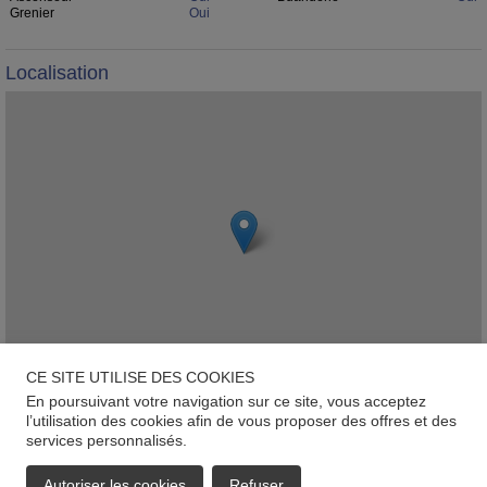
Grenier
Oui
Localisation
CE SITE UTILISE DES COOKIES
En poursuivant votre navigation sur ce site, vous acceptez
Leaflet
l’utilisation des cookies afin de vous proposer des offres et des
services personnalisés.
A Frantzen, L-5692, Elvange (Schengen)
Autoriser les cookies
Refuser