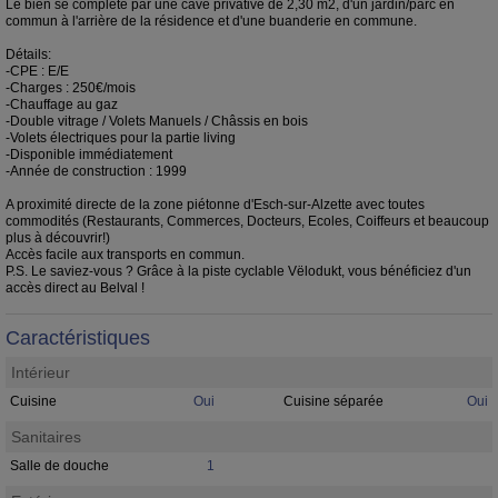
Le bien se complète par une cave privative de 2,30 m2, d'un jardin/parc en
commun à l'arrière de la résidence et d'une buanderie en commune.
Détails:
-CPE : E/E
-Charges : 250€/mois
-Chauffage au gaz
-Double vitrage / Volets Manuels / Châssis en bois
-Volets électriques pour la partie living
-Disponible immédiatement
-Année de construction : 1999
A proximité directe de la zone piétonne d'Esch-sur-Alzette avec toutes
commodités (Restaurants, Commerces, Docteurs, Ecoles, Coiffeurs et beaucoup
plus à découvrir!)
Accès facile aux transports en commun.
P.S. Le saviez-vous ? Grâce à la piste cyclable Vëlodukt, vous bénéficiez d'un
accès direct au Belval !
Caractéristiques
Intérieur
Cuisine
Oui
Cuisine séparée
Oui
Sanitaires
Salle de douche
1