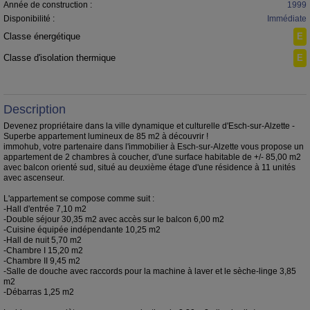
Année de construction :
1999
Disponibilité :
Immédiate
Classe énergétique
E
Classe d'isolation thermique
E
Description
Devenez propriétaire dans la ville dynamique et culturelle d'Esch-sur-Alzette -
Superbe appartement lumineux de 85 m2 à découvrir !
immohub, votre partenaire dans l'immobilier à Esch-sur-Alzette vous propose un
appartement de 2 chambres à coucher, d'une surface habitable de +/- 85,00 m2
avec balcon orienté sud, situé au deuxième étage d'une résidence à 11 unités
avec ascenseur.
L'appartement se compose comme suit :
-Hall d'entrée 7,10 m2
-Double séjour 30,35 m2 avec accès sur le balcon 6,00 m2
-Cuisine équipée indépendante 10,25 m2
-Hall de nuit 5,70 m2
-Chambre I 15,20 m2
-Chambre II 9,45 m2
-Salle de douche avec raccords pour la machine à laver et le sèche-linge 3,85
m2
-Débarras 1,25 m2