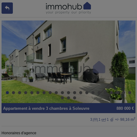
Appartement
à vendre
3 chambres à
Soleuvre
880 000 €
2
3
1
1
+/- 98,16 m
Honoraires d'agence