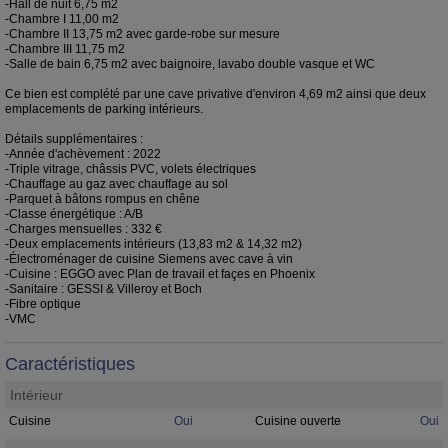
-Hall de nuit 6,75 m2
-Chambre I 11,00 m2
-Chambre II 13,75 m2 avec garde-robe sur mesure
-Chambre III 11,75 m2
-Salle de bain 6,75 m2 avec baignoire, lavabo double vasque et WC
Ce bien est complété par une cave privative d'environ 4,69 m2 ainsi que deux
emplacements de parking intérieurs.
Détails supplémentaires :
-Année d'achèvement : 2022
-Triple vitrage, châssis PVC, volets électriques
-Chauffage au gaz avec chauffage au sol
-Parquet à bâtons rompus en chêne
-Classe énergétique : A/B
-Charges mensuelles : 332 €
-Deux emplacements intérieurs (13,83 m2 & 14,32 m2)
-Électroménager de cuisine Siemens avec cave à vin
-Cuisine : EGGO avec Plan de travail et façes en Phoenix
-Sanitaire : GESSI & Villeroy et Boch
-Fibre optique
-VMC
Caractéristiques
Intérieur
Cuisine
Oui
Cuisine ouverte
Oui