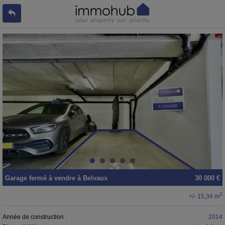
Garage fermé
à vendre
à
Belvaux
30 000 €
2
+/- 15,34 m
Année de construction :
2014