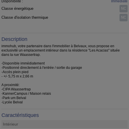
Disponibilité :
Immédiate
Classe énergétique
NC
Classe d'isolation thermique
NC
Description
immohub, votre partenaire dans l'immobilier à Belvaux, vous propose en
exclusivité un emplacement intérieur dans la résidence "Les Acacias" située
dans la rue Waassertrap.
-Disponible immédiatement
-Positionné directement à l'entrée / sortie du garage
-Accès plein pied
- +/- 5,75 m x 2,66 m
A proximité:
-CIPA Waassertrap
-KannerCampus / Maison relais
-Park um Belval
-Lycée Belval
Caractéristiques
Intérieur