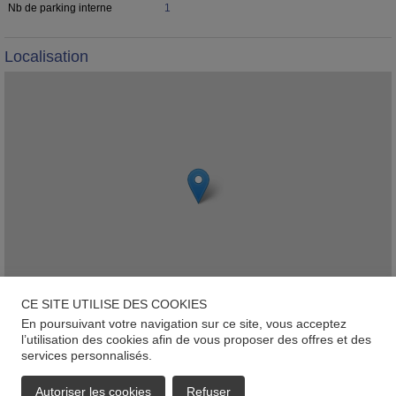
Nb de parking interne
1
Localisation
CE SITE UTILISE DES COOKIES
En poursuivant votre navigation sur ce site, vous acceptez
Leaflet
l’utilisation des cookies afin de vous proposer des offres et des
services personnalisés.
Rue Waassertrap, L-4408, Belvaux
Autoriser les cookies
Refuser