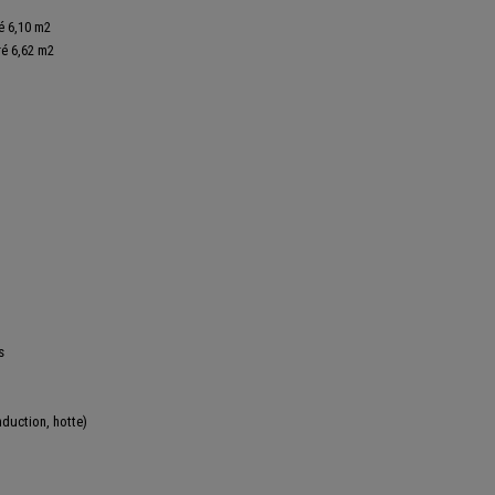
é 6,10 m2
ré 6,62 m2
s
nduction, hotte)