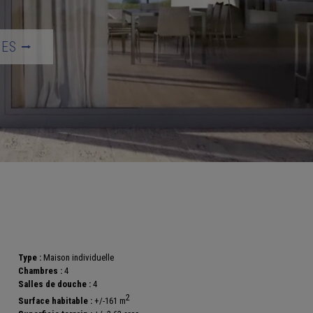
TES ⭢
Type :
Maison individuelle
Chambres :
4
Salles de douche :
4
2
Surface habitable :
+/-161 m