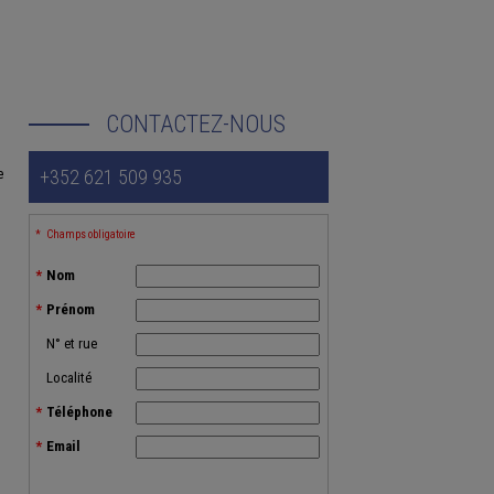
CONTACTEZ-NOUS
e
+352 621 509 935
Champs obligatoire
Nom
Prénom
N° et rue
Localité
Téléphone
Email