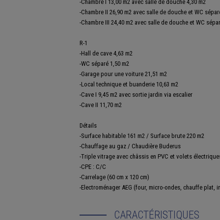
-Chambre I 13,00 m2 avec salle de douche 4,30 m2
-Chambre II 26,90 m2 avec salle de douche et WC sépar
-Chambre III 24,40 m2 avec salle de douche et WC sépa
R-1
-Hall de cave 4,63 m2
-WC séparé 1,50 m2
-Garage pour une voiture 21,51 m2
-Local technique et buanderie 10,63 m2
-Cave I 9,45 m2 avec sortie jardin via escalier
-Cave II 11,70 m2
Détails
-Surface habitable 161 m2 / Surface brute 220 m2
-Chauffage au gaz / Chaudière Buderus
-Triple vitrage avec châssis en PVC et volets électrique
-CPE : C/C
-Carrelage (60 cm x 120 cm)
-Electroménager AEG (four, micro-ondes, chauffe plat, i
CARACTÉRISTIQUES