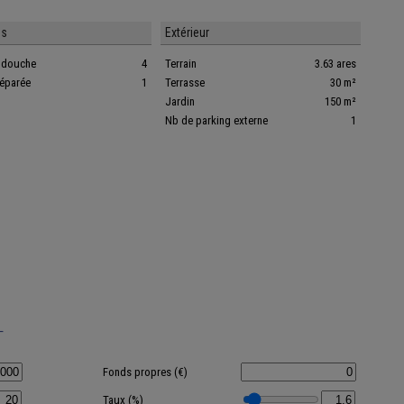
es
Extérieur
e douche
4
Terrain
3.63 ares
séparée
1
Terrasse
30 m²
Jardin
150 m²
Nb de parking externe
1
T
Fonds propres (€)
Taux (%)