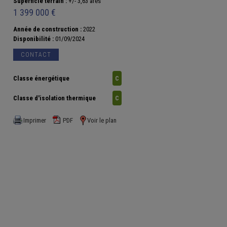
Superficie terrain :
+/- 3,63 ares
1 399 000 €
Année de construction :
2022
Disponibilité :
01/09/2024
CONTACT
Classe énergétique
C
Classe d'isolation thermique
C
Imprimer
PDF
Voir le plan