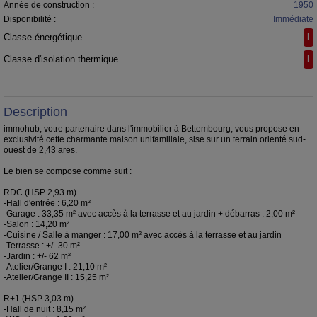
Année de construction :
1950
Disponibilité :
Immédiate
Classe énergétique
I
Classe d'isolation thermique
I
Description
immohub, votre partenaire dans l'immobilier à Bettembourg, vous propose en
exclusivité cette charmante maison unifamiliale, sise sur un terrain orienté sud-
ouest de 2,43 ares.
Le bien se compose comme suit :
RDC (HSP 2,93 m)
-Hall d'entrée : 6,20 m²
-Garage : 33,35 m² avec accès à la terrasse et au jardin + débarras : 2,00 m²
-Salon : 14,20 m²
-Cuisine / Salle à manger : 17,00 m² avec accès à la terrasse et au jardin
-Terrasse : +/- 30 m²
-Jardin : +/- 62 m²
-Atelier/Grange I : 21,10 m²
-Atelier/Grange II : 15,25 m²
R+1 (HSP 3,03 m)
-Hall de nuit : 8,15 m²