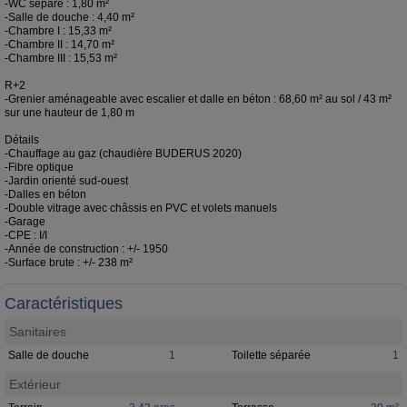
-WC séparé : 1,80 m²
-Salle de douche : 4,40 m²
-Chambre I : 15,33 m²
-Chambre II : 14,70 m²
-Chambre III : 15,53 m²
R+2
-Grenier aménageable avec escalier et dalle en béton : 68,60 m² au sol / 43 m²
sur une hauteur de 1,80 m
Détails
-Chauffage au gaz (chaudière BUDERUS 2020)
-Fibre optique
-Jardin orienté sud-ouest
-Dalles en béton
-Double vitrage avec châssis en PVC et volets manuels
-Garage
-CPE : I/I
-Année de construction : +/- 1950
-Surface brute : +/- 238 m²
Caractéristiques
Sanitaires
Salle de douche
1
Toilette séparée
1
Extérieur