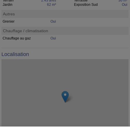
Terrain
2.43 ares
Terrasse
30 m²
Jardin
62 m²
Exposition Sud
Oui
Autres
Grenier
Oui
Chauffage / climatisation
Chauffage au gaz
Oui
Localisation