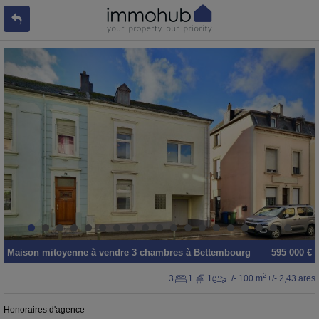
Maison mitoyenne
à vendre
3 chambres à
Bettembourg
595 000 €
2
3
1
1
+/- 100 m
+/- 2,43 ares
Honoraires d'agence