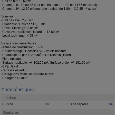
-Hall de nuit : 2,60 m²
-Chambre III : 10,00 m² pour une hauteur de 1,80 m (14,55 m² au sol)
-Chambre IV : 12,50 m² pour une hauteur de 1,80 m (19,35 m² au sol)
Sous-sol :
-Hall de cave : 2,95 m²
-Buanderie / Douche : 12,10 m²
-Cave / Stockage : 3,85 m²
-Cave avec sortie vers le jardin : 13,80 m²
-Local technique : 4,95 m²
Détails complémentaires :
-Année de construction : 1968
-Double vitrage / Châssis PVC / Volets battants
-Chauffage au gaz / Chaudière De Dietrich (1999)
-Fibre optique
-Surface habitable : +/- 102,55 m² / Surface brute : +/- 151,60 m²
-CPE : G / H
-Terrasse et jardin
-Garage-box fermé inclus dans le prix
-Charges : +/-300 €
Caractéristiques
Intérieur
Cuisine
Oui
Cuisine séparée
Oui
Sanitaires