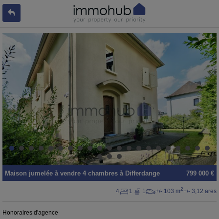
Maison jumelée
à vendre
4 chambres à
Differdange
799 000 €
2
4
1
1
+/- 103 m
+/- 3,12 ares
Honoraires d'agence