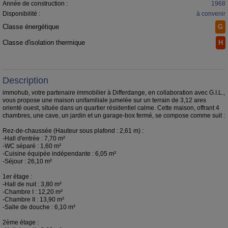
Année de construction :
1968
Disponibilité :
à convenir
Classe énergétique
G
Classe d'isolation thermique
H
Description
immohub, votre partenaire immobilier à Differdange, en collaboration avec G.I.L.,
vous propose une maison unifamiliale jumelée sur un terrain de 3,12 ares
orienté ouest, située dans un quartier résidentiel calme. Cette maison, offrant 4
chambres, une cave, un jardin et un garage-box fermé, se compose comme suit :
Rez-de-chaussée (Hauteur sous plafond : 2,61 m) :
-Hall d'entrée : 7,70 m²
-WC séparé : 1,60 m²
-Cuisine équipée indépendante : 6,05 m²
-Séjour : 26,10 m²
1er étage :
-Hall de nuit : 3,80 m²
-Chambre I : 12,20 m²
-Chambre II : 13,90 m²
-Salle de douche : 6,10 m²
2ème étage :