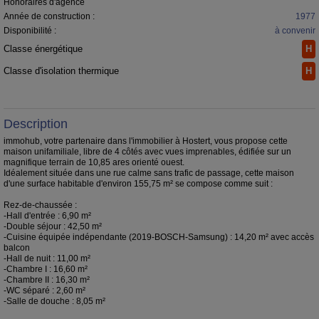
Honoraires d'agence
Année de construction :
1977
Disponibilité :
à convenir
Classe énergétique
H
Classe d'isolation thermique
H
Description
immohub, votre partenaire dans l'immobilier à Hostert, vous propose cette
maison unifamiliale, libre de 4 côtés avec vues imprenables, édifiée sur un
magnifique terrain de 10,85 ares orienté ouest.
Idéalement située dans une rue calme sans trafic de passage, cette maison
d'une surface habitable d'environ 155,75 m² se compose comme suit :
Rez-de-chaussée :
-Hall d'entrée : 6,90 m²
-Double séjour : 42,50 m²
-Cuisine équipée indépendante (2019-BOSCH-Samsung) : 14,20 m² avec accès
balcon
-Hall de nuit : 11,00 m²
-Chambre I : 16,60 m²
-Chambre II : 16,30 m²
-WC séparé : 2,60 m²
-Salle de douche : 8,05 m²