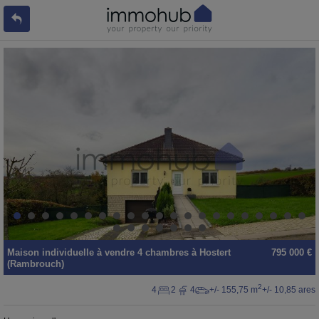
Maison individuelle
à vendre
4 chambres à
Hostert
795 000 €
(Rambrouch)
2
4
2
4
+/- 155,75 m
+/- 10,85 ares