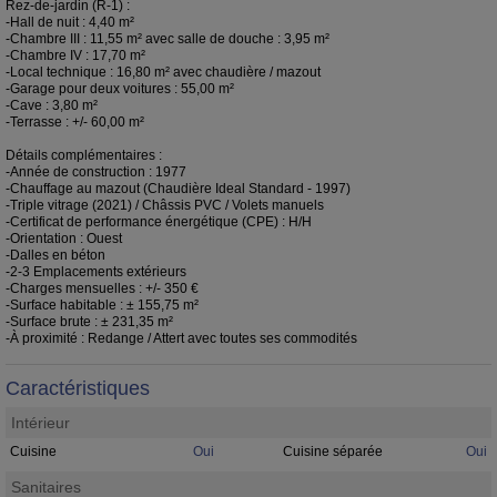
Rez-de-jardin (R-1) :
-Hall de nuit : 4,40 m²
-Chambre III : 11,55 m² avec salle de douche : 3,95 m²
-Chambre IV : 17,70 m²
-Local technique : 16,80 m² avec chaudière / mazout
-Garage pour deux voitures : 55,00 m²
-Cave : 3,80 m²
-Terrasse : +/- 60,00 m²
Détails complémentaires :
-Année de construction : 1977
-Chauffage au mazout (Chaudière Ideal Standard - 1997)
-Triple vitrage (2021) / Châssis PVC / Volets manuels
-Certificat de performance énergétique (CPE) : H/H
-Orientation : Ouest
-Dalles en béton
-2-3 Emplacements extérieurs
-Charges mensuelles : +/- 350 €
-Surface habitable : ± 155,75 m²
-Surface brute : ± 231,35 m²
-À proximité : Redange / Attert avec toutes ses commodités
Caractéristiques
Intérieur
Cuisine
Oui
Cuisine séparée
Oui
Sanitaires