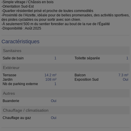
-Simple vitrage / Châssis en bois
-Orientation Sud-Est
-Quartier résidentiel prisé et proche de toutes commodités
-Proximité de l'Alzette, idéale pour de belles promenades, des activités sportives,
des pistes cyclables ou pour sortir avec son chien.
-À seulement 500 m du sentier forestier au bout de la rue de l'Égalité
-Disponibilité : Août 2025
Caractéristiques
Sanitaires
Salle de bain
1
Toilette séparée
1
Extérieur
Terrasse
14.2 m²
Balcon
7.3 m²
Jardin
108 m²
Exposition Sud
Oui
Nb de parking externe
1
Autres
Buanderie
Oui
Chauffage / climatisation
Chauffage au gaz
Oui