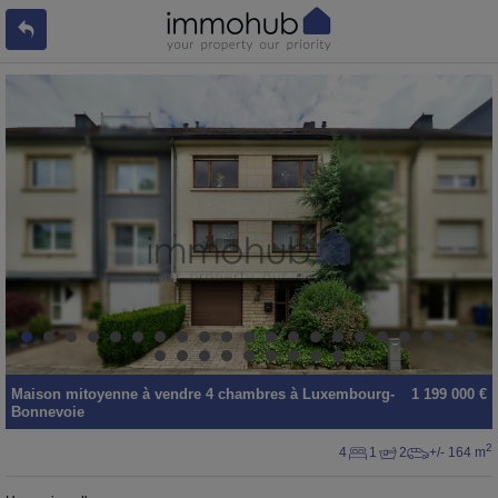
Maison mitoyenne
à vendre
4 chambres à
Luxembourg-
1 199 000 €
Bonnevoie
2
4
1
2
+/- 164 m