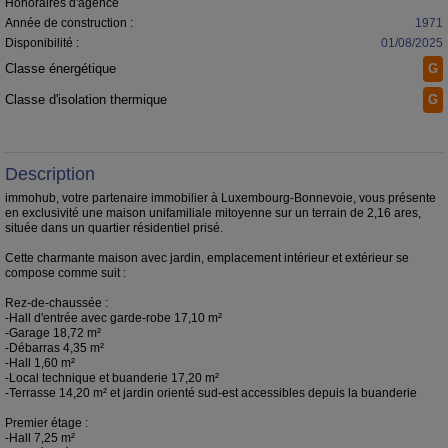
Honoraires d'agence
Année de construction :
1971
Disponibilité :
01/08/2025
Classe énergétique
G
Classe d'isolation thermique
G
Description
immohub, votre partenaire immobilier à Luxembourg-Bonnevoie, vous présente
en exclusivité une maison unifamiliale mitoyenne sur un terrain de 2,16 ares,
située dans un quartier résidentiel prisé.
Cette charmante maison avec jardin, emplacement intérieur et extérieur se
compose comme suit :
Rez-de-chaussée :
-Hall d'entrée avec garde-robe 17,10 m²
-Garage 18,72 m²
-Débarras 4,35 m²
-Hall 1,60 m²
-Local technique et buanderie 17,20 m²
-Terrasse 14,20 m² et jardin orienté sud-est accessibles depuis la buanderie
Premier étage :
-Hall 7,25 m²