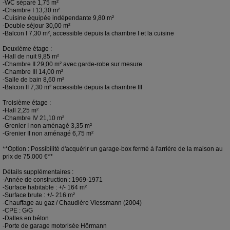
-WC séparé 1,75 m²
-Chambre I 13,30 m²
-Cuisine équipée indépendante 9,80 m²
-Double séjour 30,00 m²
-Balcon I 7,30 m², accessible depuis la chambre I et la cuisine
Deuxième étage :
-Hall de nuit 9,85 m²
-Chambre II 29,00 m² avec garde-robe sur mesure
-Chambre III 14,00 m²
-Salle de bain 8,60 m²
-Balcon II 7,30 m² accessible depuis la chambre III
Troisième étage :
-Hall 2,25 m²
-Chambre IV 21,10 m²
-Grenier I non aménagé 3,35 m²
-Grenier II non aménagé 6,75 m²
**Option : Possibilité d'acquérir un garage-box fermé à l'arrière de la maison au
prix de 75.000 €**
Détails supplémentaires :
-Année de construction : 1969-1971
-Surface habitable : +/- 164 m²
-Surface brute : +/- 216 m²
-Chauffage au gaz / Chaudière Viessmann (2004)
-CPE : G/G
-Dalles en béton
-Porte de garage motorisée Hörmann