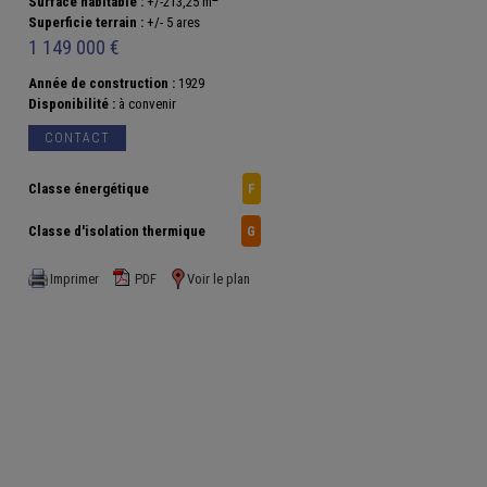
Surface habitable :
+/-213,25 m
Superficie terrain :
+/- 5 ares
1 149 000 €
Année de construction :
1929
Disponibilité :
à convenir
CONTACT
Classe énergétique
F
Classe d'isolation thermique
G
Imprimer
PDF
Voir le plan