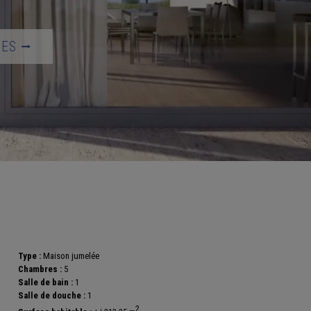
TES ⭢
Type :
Maison jumelée
Chambres :
5
Salle de bain :
1
Salle de douche :
1
2