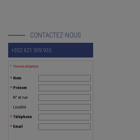
CONTACTEZ-NOUS
+352 621 509 935
Champs obligatoire
Nom
Prénom
N° et rue
Localité
Téléphone
Email