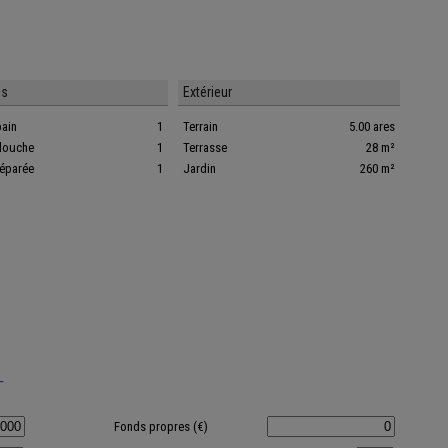
es
Extérieur
bain
1
Terrain
5.00 ares
 douche
1
Terrasse
28 m²
séparée
1
Jardin
260 m²
T
Fonds propres (€)