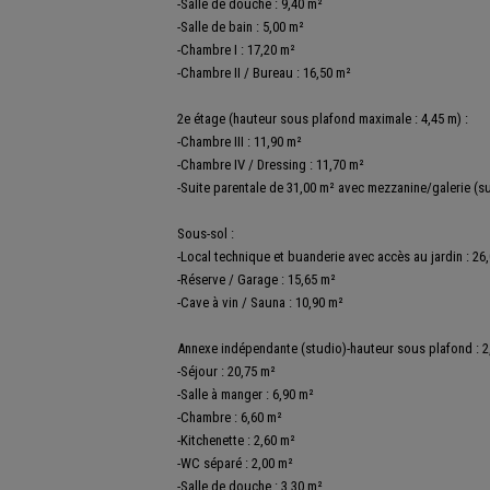
-Salle de douche : 9,40 m²
-Salle de bain : 5,00 m²
-Chambre I : 17,20 m²
-Chambre II / Bureau : 16,50 m²
2e étage (hauteur sous plafond maximale : 4,45 m) :
-Chambre III : 11,90 m²
-Chambre IV / Dressing : 11,70 m²
-Suite parentale de 31,00 m² avec mezzanine/galerie (su
Sous-sol :
-Local technique et buanderie avec accès au jardin : 26
-Réserve / Garage : 15,65 m²
-Cave à vin / Sauna : 10,90 m²
Annexe indépendante (studio)-hauteur sous plafond : 2
-Séjour : 20,75 m²
-Salle à manger : 6,90 m²
-Chambre : 6,60 m²
-Kitchenette : 2,60 m²
-WC séparé : 2,00 m²
-Salle de douche : 3,30 m²