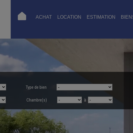
ACHAT
LOCATION
ESTIMATION
BIEN
Type de bien
Chambre(s)
à