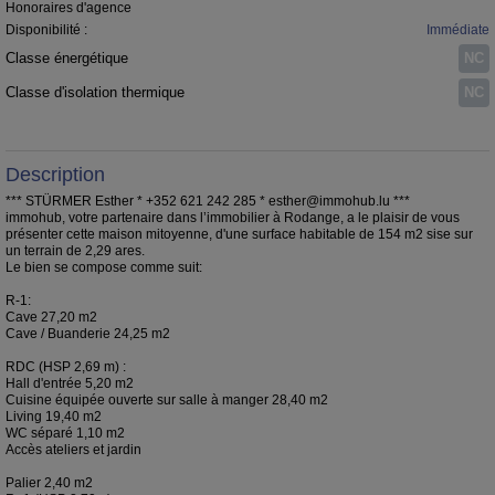
Honoraires d'agence
Disponibilité :
Immédiate
Classe énergétique
NC
Classe d'isolation thermique
NC
Description
*** STÜRMER Esther * +352 621 242 285 * esther@immohub.lu ***
immohub, votre partenaire dans l’immobilier à Rodange, a le plaisir de vous
présenter cette maison mitoyenne, d'une surface habitable de 154 m2 sise sur
un terrain de 2,29 ares.
Le bien se compose comme suit:
R-1:
Cave 27,20 m2
Cave / Buanderie 24,25 m2
RDC (HSP 2,69 m) :
Hall d'entrée 5,20 m2
Cuisine équipée ouverte sur salle à manger 28,40 m2
Living 19,40 m2
WC séparé 1,10 m2
Accès ateliers et jardin
Palier 2,40 m2