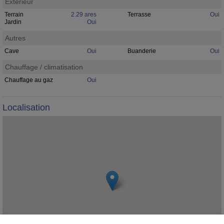
Extérieur
Terrain
2.29 ares
Terrasse
Oui
Jardin
Oui
Autres
Cave
Oui
Buanderie
Oui
Chauffage / climatisation
Chauffage au gaz
Oui
Localisation