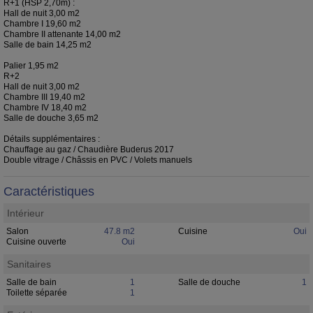
R+1 (HSP 2,70m) :
Hall de nuit 3,00 m2
Chambre I 19,60 m2
Chambre II attenante 14,00 m2
Salle de bain 14,25 m2
Palier 1,95 m2
R+2
Hall de nuit 3,00 m2
Chambre III 19,40 m2
Chambre IV 18,40 m2
Salle de douche 3,65 m2
Détails supplémentaires :
Chauffage au gaz / Chaudière Buderus 2017
Double vitrage / Châssis en PVC / Volets manuels
Caractéristiques
Intérieur
Salon
47.8 m2
Cuisine
Oui
Cuisine ouverte
Oui
Sanitaires
Salle de bain
1
Salle de douche
1
Toilette séparée
1