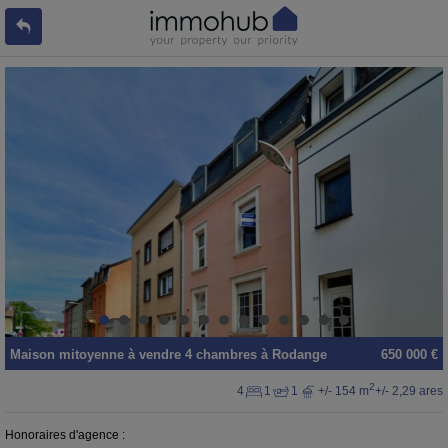
Maison mitoyenne
à vendre
4 chambres à
Rodange
650 000 €
2
4
1
1
+/- 154 m
+/- 2,29 ares
Honoraires d'agence :