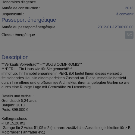
Honoraires d'agence
Année de construction :
2013
Disponibilité :
à convenir
Passeport énergétique
Année du passeport énergétique :
2012-01-12T00:00:00
Classe énergétique
NC
Description
**Verkaufs Vorvertrag** - **SOUS COMPROMIS**
***PERL - Ein Haus wie für Sie gemacht!***
immohub, Ihr Immobilienpartner in PERL (D) bietet Ihnen dieses vierseitig
freistehendes Haus in einem perfekten Zustand an. Diese Immobilie besticht
durch Ihre offene und großräumige Architektur, ihren angelegten Garten so wie
durch eine Ruhige Lage mit Grenznähe zu Luxemburg.
Details und Aufbau:
Grundstück 5,24 ares
Baujahr: 2013
Preis: 899.000 €
Kellergeschoss:
-Flur 15,20 m2
-Garage für 2 Autos 51,05 m2 (mehrere zusätzliche Abstellmöglichkeiten für z.B
Motorräder, Fahrräder etc.)