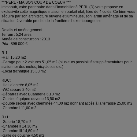
***PERL - MAISON COUP DE COEUR ***
immohub, votre partenaire dans l’immobilier à PERL (D) vous propose en
exclusivité cette magnifique maison en parfait état, libre de 4 cotés. Ce bien vous
séduira par son architecture ouverte et lumineuse, son jardin aménagé et de sa
situation favorable proche de la frontières Luxembourgeoise.
Details et aménagement:
Terrain : 5,24 ares
Année de construction : 2013
Prix : 899.000 €
R-1:
-Hall 15,20 m2
-Garage pour 2 voitures 51,05 m2 (plusieurs possibilités supplémentaires pour
stationner des motos, bicyclettes etc.)
-Local technique 15,33 m2
RDC:
-Hall d’entrée 6,05 m2
-WC séparé 2,40 m2
-Débarras avec Buanderie 6,10 m2
-Cuisine équipée ouverte 13,50 m2
-Double séjour avec cheminée 44,00 m2 donnant accès à la terrasse 25,00 m2
-Chambre I 11,00 m2
R+1:
-Galerie 18,70 m2
-Chambre II 14,30 m2
-Chambre III 14,80 m2
-Salle de douche 4,50 m2