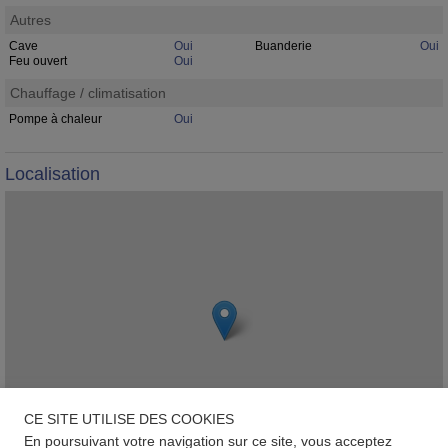
Autres
Cave
Oui
Buanderie
Oui
Feu ouvert
Oui
Chauffage / climatisation
Pompe à chaleur
Oui
Localisation
CE SITE UTILISE DES COOKIES
En poursuivant votre navigation sur ce site, vous acceptez