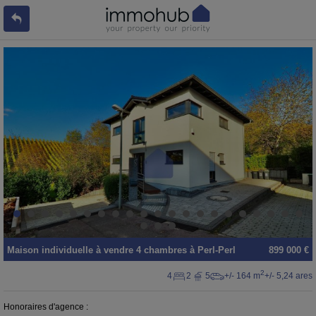
Maison individuelle
à vendre
4 chambres à
Perl-Perl
899 000 €
2
4
2
5
+/- 164 m
+/- 5,24 ares
Honoraires d'agence :