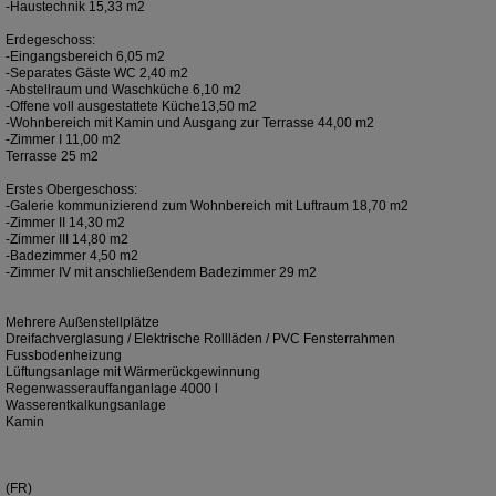
-Haustechnik 15,33 m2
Erdegeschoss:
-Eingangsbereich 6,05 m2
-Separates Gäste WC 2,40 m2
-Abstellraum und Waschküche 6,10 m2
-Offene voll ausgestattete Küche13,50 m2
-Wohnbereich mit Kamin und Ausgang zur Terrasse 44,00 m2
-Zimmer I 11,00 m2
Terrasse 25 m2
Erstes Obergeschoss:
-Galerie kommunizierend zum Wohnbereich mit Luftraum 18,70 m2
-Zimmer II 14,30 m2
-Zimmer III 14,80 m2
-Badezimmer 4,50 m2
-Zimmer IV mit anschließendem Badezimmer 29 m2
Mehrere Außenstellplätze
Dreifachverglasung / Elektrische Rollläden / PVC Fensterrahmen
Fussbodenheizung
Lüftungsanlage mit Wärmerückgewinnung
Regenwasserauffanganlage 4000 l
Wasserentkalkungsanlage
Kamin
(FR)