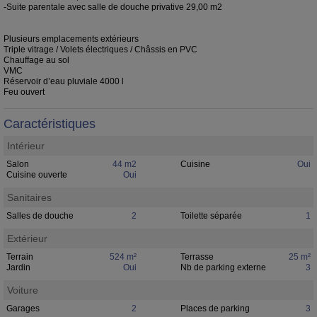
-Suite parentale avec salle de douche privative 29,00 m2
Plusieurs emplacements extérieurs
Triple vitrage / Volets électriques / Châssis en PVC
Chauffage au sol
VMC
Réservoir d’eau pluviale 4000 l
Feu ouvert
Caractéristiques
Intérieur
Salon
44 m2
Cuisine
Oui
Cuisine ouverte
Oui
Sanitaires
Salles de douche
2
Toilette séparée
1
Extérieur
Terrain
524 m²
Terrasse
25 m²
Jardin
Oui
Nb de parking externe
3
Voiture
Garages
2
Places de parking
3