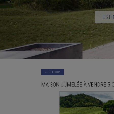
ESTI
< RETOUR
MAISON JUMELÉE
À VENDRE
5 