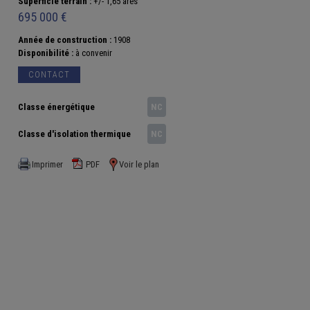
Superficie terrain :
+/- 1,65 ares
695 000 €
Année de construction :
1908
Disponibilité :
à convenir
CONTACT
Classe énergétique
NC
Classe d'isolation thermique
NC
Imprimer
PDF
Voir le plan