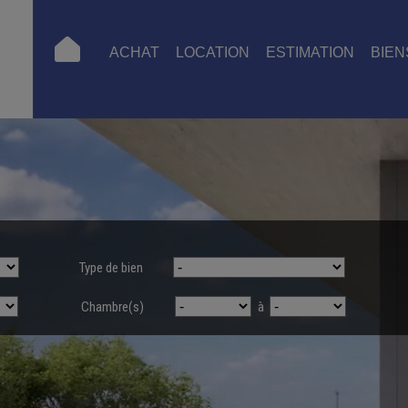
ACHAT
LOCATION
ESTIMATION
BIEN
Type de bien
Chambre(s)
à