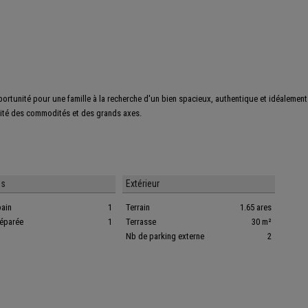
ortunité pour une famille à la recherche d'un bien spacieux, authentique et idéalement
mité des commodités et des grands axes.
es
Extérieur
bain
1
Terrain
1.65 ares
séparée
1
Terrasse
30 m²
Nb de parking externe
2