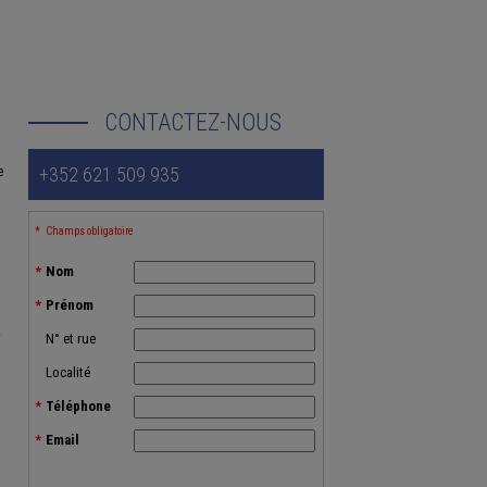
CONTACTEZ-NOUS
e
+352 621 509 935
Champs obligatoire
Nom
Prénom
.
N° et rue
Localité
Téléphone
Email