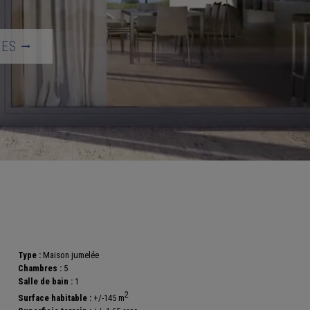
TES ⭢
Type :
Maison jumelée
Chambres :
5
Salle de bain :
1
2
Surface habitable :
+/-145 m