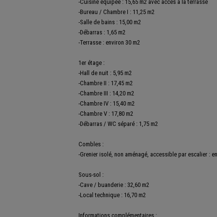
-Cuisine équipée : 15,65 m2 avec accès à la terrasse
-Bureau / Chambre I : 11,25 m2
-Salle de bains : 15,00 m2
-Débarras : 1,65 m2
-Terrasse : environ 30 m2
1er étage :
-Hall de nuit : 5,95 m2
-Chambre II : 17,45 m2
-Chambre III : 14,20 m2
-Chambre IV : 15,40 m2
-Chambre V : 17,80 m2
-Débarras / WC séparé : 1,75 m2
Combles :
-Grenier isolé, non aménagé, accessible par escalier : e
Sous-sol :
-Cave / buanderie : 32,60 m2
-Local technique : 16,70 m2
Informations complémentaires :