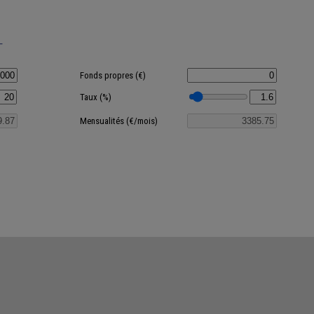
T
Fonds propres (€)
Taux (%)
Mensualités (€/mois)