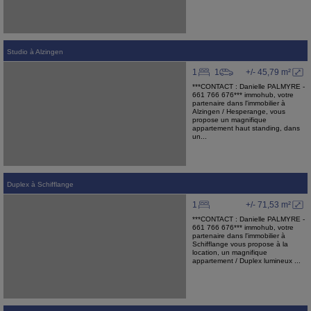
Studio
à
Alzingen
1
1
+/- 45,79 m²
***CONTACT : Danielle PALMYRE -
661 766 676*** immohub, votre
partenaire dans l'immobilier à
Alzingen / Hesperange, vous
propose un magnifique
appartement haut standing, dans
un...
Duplex
à
Schifflange
1
+/- 71,53 m²
***CONTACT : Danielle PALMYRE -
661 766 676*** immohub, votre
partenaire dans l'immobilier à
Schifflange vous propose à la
location, un magnifique
appartement / Duplex lumineux ...