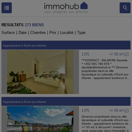
RESULTATS
173 BIENS
Surface
|
Date
|
Chambre
|
Prix
|
Localité
|
Type
Appartement
à
Esch-sur-Alzette
1
+/- 55 m²
***CONTACT : PALMYRE Danielle
* +352 661 766 676 *
danielle@immohub.lu *** Devenez
propriétaire dans la ville
dynamique et culturelle d’Esch-sur-
Alzette - appartement lumineux d...
Appartement
à
Esch-sur-Alzette
1
+/- 55 m²
Devenez propriétaire dans la ville
dynamique et culturelle d'Esch-sur-
Alzette - appartement lumineux de
+/- 55 m2 à découvrir ! immohub,
votre partenaire dans l'immobilier à