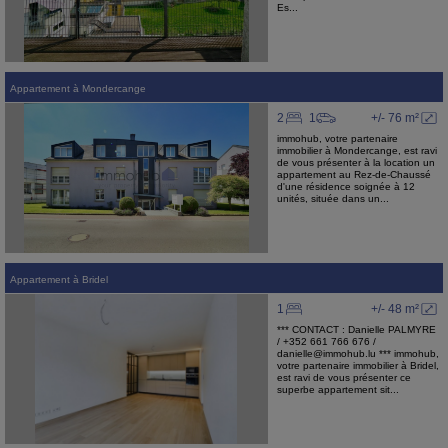
Es...
Appartement
à
Mondercange
2
1
+/- 76 m²
immohub, votre partenaire
immobilier à Mondercange, est ravi
de vous présenter à la location un
appartement au Rez-de-Chaussé
d'une résidence soignée à 12
unités, située dans un...
Appartement
à
Bridel
1
+/- 48 m²
*** CONTACT : Danielle PALMYRE
/ +352 661 766 676 /
danielle@immohub.lu *** immohub,
votre partenaire immobilier à Bridel,
est ravi de vous présenter ce
superbe appartement sit...