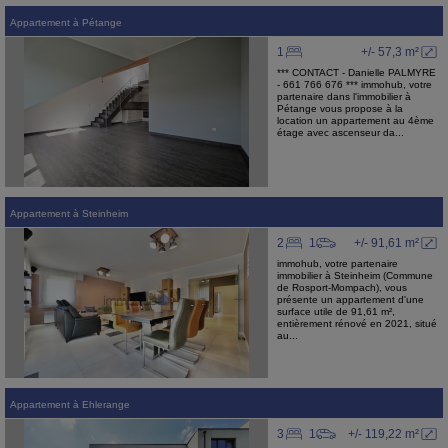
Appartement
à
Pétange
1
+/- 57,3 m²
*** CONTACT - Danielle PALMYRE
- 661 766 676 *** immohub, votre
partenaire dans l'immobilier à
Pétange vous propose à la
location un appartement au 4ème
étage avec ascenseur da...
Appartement
à
Steinheim
2
1
+/- 91,61 m²
immohub, votre partenaire
immobilier à Steinheim (Commune
de Rosport-Mompach), vous
présente un appartement d'une
surface utile de 91,61 m²,
entièrement rénové en 2021, situé
au...
Appartement
à
Ehlerange
3
1
+/- 119,22 m²