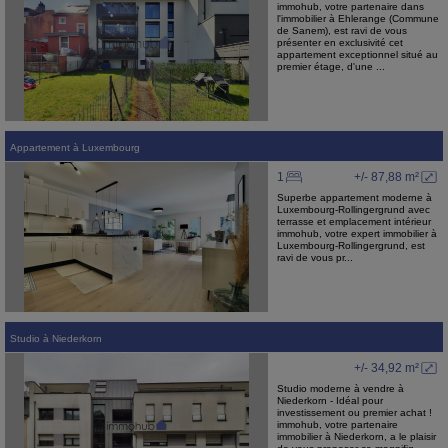
immohub, votre partenaire dans
l'immobilier à Ehlerange (Commune
de Sanem), est ravi de vous
présenter en exclusivité cet
appartement exceptionnel situé au
premier étage, d'une ...
Appartement
à
Luxembourg
1
+/- 87,88 m²
Superbe appartement moderne à
Luxembourg-Rollingergrund avec
terrasse et emplacement intérieur
immohub, votre expert immobilier à
Luxembourg-Rollingergrund, est
ravi de vous pr...
Studio
à
Niederkorn
+/- 34,92 m²
Studio moderne à vendre à
Niederkorn - Idéal pour
investissement ou premier achat !
immohub, votre partenaire
immobilier à Niederkorn, a le plaisir