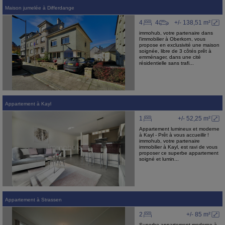
Maison jumelée
à
Differdange
4
4
+/- 138,51 m²
immohub, votre partenaire dans
l'immobilier à Oberkorn, vous
propose en exclusivité une maison
soignée, libre de 3 côtés prêt à
emménager, dans une cité
résidentielle sans trafi...
Appartement
à
Kayl
1
+/- 52,25 m²
Appartement lumineux et moderne
à Kayl - Prêt à vous accueillir !
immohub, votre partenaire
immobilier à Kayl, est ravi de vous
proposer ce superbe appartement
soigné et lumin...
Appartement
à
Strassen
2
+/- 85 m²
Superbe appartement moderne à