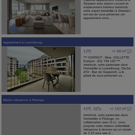
Strassen avec balcon couvert et
emplacement intérieur immohub,
votre expert immobilier à Strassen,
est ravi de vous présenter cet
appartement exce...
Appartement
à
Luxembourg
1
+/- 60 m²
*** CONTACT : Mme. COLLETTE
Evelyne - 621 746 130 ***
immohub, votre partenaire dans
l'immobilier à Luxembourg, Cloche
d'Or - Ban de Gasperich, a le
plaisir de vous présenter un...
Maison mitoyenne
à
Pétange
4
2
+/- 162 m²
immohub, votre partenaire dans
l'immobilier à Pétange, en
collaboration avec G.I.L. vous
propose cette maison unifamiliale
mitoyenne à rénover sur un terrain
de 2,25 ares sise d...