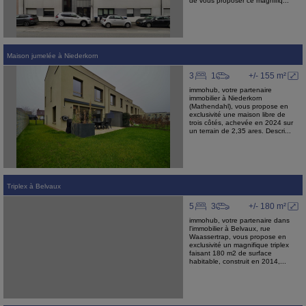
de vous proposer ce magnifiq...
Maison jumelée
à
Niederkorn
3
1
+/- 155 m²
immohub, votre partenaire
immobilier à Niederkorn
(Mathendahl), vous propose en
exclusivité une maison libre de
trois côtés, achevée en 2024 sur
un terrain de 2,35 ares. Descri...
Triplex
à
Belvaux
5
3
+/- 180 m²
immohub, votre partenaire dans
l'immobilier à Belvaux, rue
Waassertrap, vous propose en
exclusivité un magnifique triplex
faisant 180 m2 de surface
habitable, construit en 2014,...